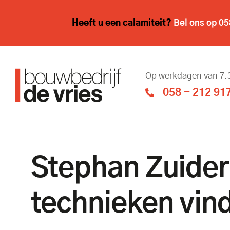
Heeft u een calamiteit?
Bel ons op
05
Op werkdagen van 7.3
058 - 212 91
Stephan Zuider
technieken vind