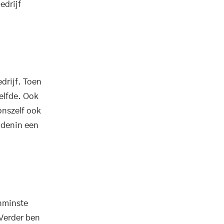
edrijf
drijf. Toen
zelfde. Ook
onszelf ook
ddenin een
enminste
 Verder ben