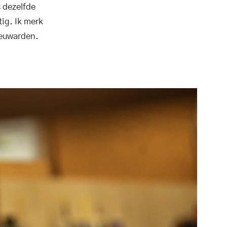
s dezelfde
tig. Ik merk
eeuwarden.