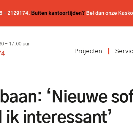
8 – 2129174
.
Buiten kantoortijden?
Bel dan onze Kasko
0 – 17.00 uur
Projecten
Servi
74
baan: ‘Nieuwe so
 ik interessant’