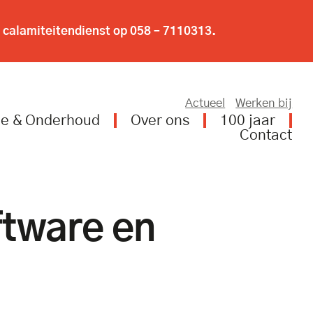
 calamiteitendienst op
058 – 7110313
.
Actueel
Werken bij
ce & Onderhoud
Over ons
100 jaar
Contact
ftware en