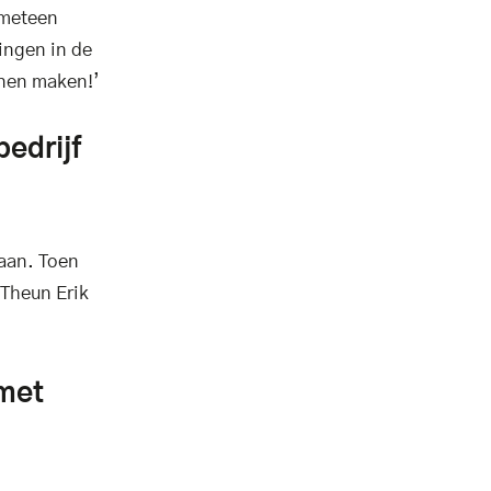
 meteen
ingen in de
nnen maken!’
edrijf
 aan. Toen
 Theun Erik
 met