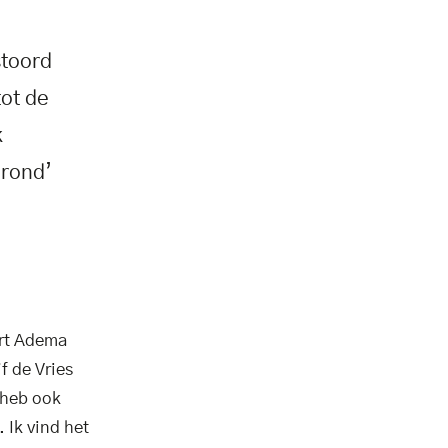
stoord
tot de
k
grond’
ert Adema
f de Vries
 heb ook
 Ik vind het