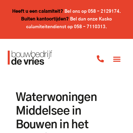
Heeft u een calamiteit?
Bel ons op
058 – 2129174
.
Buiten kantoortijden?
Bel dan onze Kasko
calamiteitendienst op
058 – 7110313
.
Waterwoningen
Middelsee in
Bouwen in het