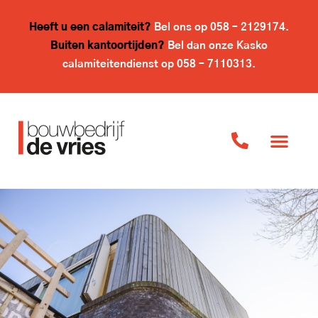
Heeft u een calamiteit?
Bel ons op
058 – 2129174
.
Buiten kantoortijden?
Bel dan onze Kasko
calamiteitendienst op
058 – 7110313
.