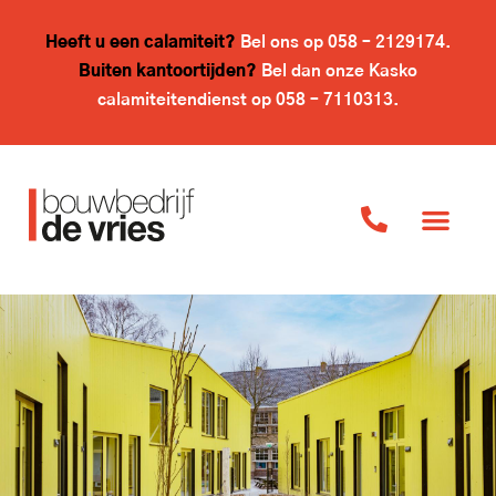
Heeft u een calamiteit?
Bel ons op
058 – 2129174
.
Buiten kantoortijden?
Bel dan onze Kasko
calamiteitendienst op
058 – 7110313
.