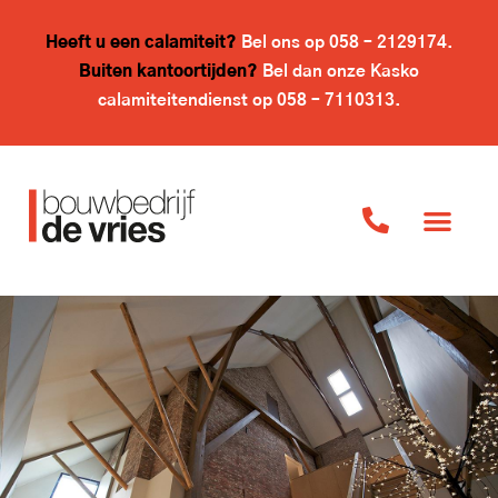
Heeft u een calamiteit?
Bel ons op
058 – 2129174
.
Buiten kantoortijden?
Bel dan onze Kasko
calamiteitendienst op
058 – 7110313
.