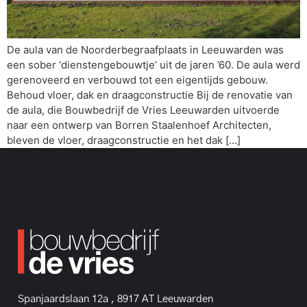
De aula van de Noorderbegraafplaats in Leeuwarden was
een sober ‘dienstengebouwtje’ uit de jaren ’60. De aula werd
gerenoveerd en verbouwd tot een eigentijds gebouw.
Behoud vloer, dak en draagconstructie Bij de renovatie van
de aula, die Bouwbedrijf de Vries Leeuwarden uitvoerde
naar een ontwerp van Borren Staalenhoef Architecten,
bleven de vloer, draagconstructie en het dak […]
Spanjaardslaan 12a , 8917 AT Leeuwarden