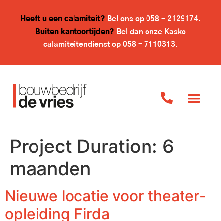
Heeft u een calamiteit?
Bel ons op
058 – 2129174
.
Buiten kantoortijden?
Bel dan onze Kasko
calamiteitendienst op
058 – 7110313
.
Project Duration:
6
maanden
Nieuwe locatie voor theater-
opleiding Firda